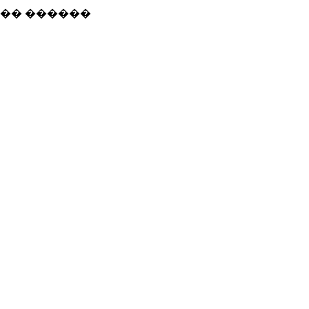
��� ������