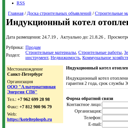
RSS
Главная
/
Доска строительных объявлений
/
Строительные м
Индукционный котел отопле
Дата размещения:
24.7.19
, Актуально до:
21.8.26
, Просмотр
Рубрика:
Продам
Строительные материалы
,
Строительные работы
,
З
Раздел:
инструмент
,
Недвижимость
,
Коммунальное хозяйст
Индукционный котел отопле
Местонахождение
Санкт-Петербург
Индукционный котел отоплени
Организация
гарантия 2 года, срок службы 3
ООО "Альтернативная
Энергия СПб"
Форма обратной связи
Тел.:
+7 962 699 28 98
Контактное лицо:
Факс:
+7 812 900 96 79
Организация:
Web:
Телефон:
https://kotelteplospb.ru
E-mail: