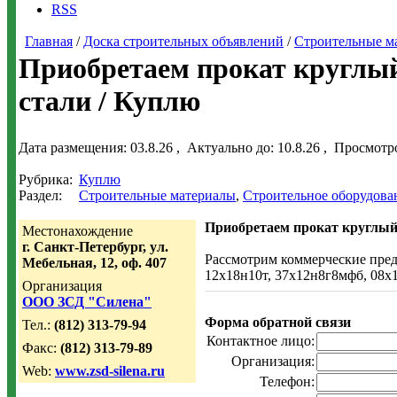
RSS
Главная
/
Доска строительных объявлений
/
Строительные м
Приобретаем прокат круглый
стали / Куплю
Дата размещения:
03.8.26
, Актуально до:
10.8.26
, Просмотр
Рубрика:
Куплю
Раздел:
Строительные материалы
,
Строительное оборудова
Приобретаем прокат круглый
Местонахождение
г. Санкт-Петербург, ул.
Рассмотрим коммерческие пред
Мебельная, 12, оф. 407
12х18н10т, 37х12н8г8мфб, 08х1
Организация
ООО ЗСД "Силена"
Форма обратной связи
Тел.:
(812) 313-79-94
Контактное лицо:
Факс:
(812) 313-79-89
Организация:
Web:
www.zsd-silena.ru
Телефон: