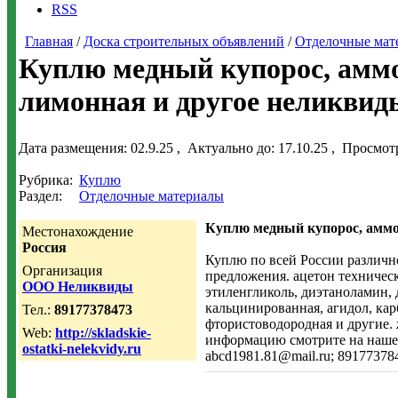
RSS
Главная
/
Доска строительных объявлений
/
Отделочные мат
Куплю медный купорос, амм
лимонная и другое неликвид
Дата размещения:
02.9.25
, Актуально до:
17.10.25
, Просмот
Рубрика:
Куплю
Раздел:
Отделочные материалы
Куплю медный купорос, аммо
Местонахождение
Россия
Куплю по всей России различн
Организация
предложения. ацетон техническ
ООО Неликвиды
этиленгликоль, диэтаноламин, 
кальцинированная, агидол, кар
Тел.:
89177378473
фтористоводородная и другие. 
Web:
http://skladskie-
информацию смотрите на нашем са
ostatki-nelekvidy.ru
abcd1981.81@mail.ru; 89177378