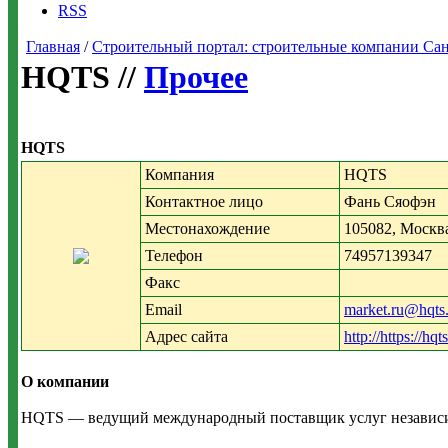
RSS
Главная
/
Строительный портал: строительные компании Санкт-
HQTS //
Прочее
HQTS
Компания
HQTS
Контактное лицо
Фань Сяофэн
Местонахождение
105082, Москва
Телефон
74957139347
Факс
Email
market.ru@hqts
Адрес сайта
http://https://hqts
О компании
HQTS — ведущий международный поставщик услуг независимо