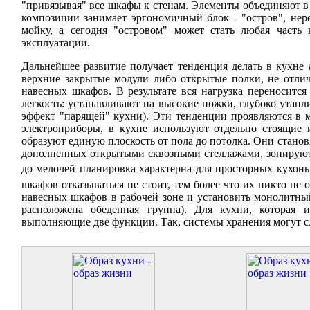
"привязывая" все шкафы к стенам. Элементы объединяют в 
композиции занимает эргономичный блок - "остров", нер
мойку, а сегодня "островом" может стать любая часть
эксплуатации.
Дальнейшее развитие получает тенденция делать в кухне
верхние закрытые модули либо открытые полки, не отл
навесных шкафов. В результате вся нагрузка переноситс
легкость: устанавливают на высокие ножки, глубоко утапл
эффект "парящей" кухни). Эти тенденции проявляются в м
электроприборы, в кухне используют отдельно стоящие
образуют единую плоскость от пола до потолка. Они стан
дополненных открытыми сквозными стеллажами, зонируют п
до мелочей планировка характерна для просторных кухонь
шкафов отказываться не стоит, тем более что их никто не
навесных шкафов в рабочей зоне и установить монолитны
расположена обеденная группа). Для кухни, которая и
выполняющие две функции. Так, системы хранения могут с