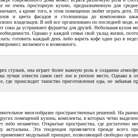
е не очень просторную кухню, предназначенную для среднес
езничают, а кроме того, в этом помещении любят играть дети. 
иалов и цвета фасадов и столешницы до компоновки шка
своих владельцев. В ней все организовано по последней моде, н
ют соки да устраивают фуршеты для друзей. Небольшая кухня мо
необходимости. Однако у каждой семьи свой уклад жизни, поэто
елать: готовить каждый день либо варить кофе один раз в неде
компромисс желаемого и возможного.
ырех стульев, она играет более важную роль в создании атмосф
ны лучше отвести самое свет лое и уютное место. Однако в о
е, где происходит таинство приготовления еды, не забывая п
дивительное многообразие пространственных решений. На рынк
других помещений кухонь; комплекты, в которых четко выделены
ет либо незаметно. Открытые пространства, где достаточно ме
у актуальны. Эта тенденция проявляется прежде всего пр
и применяют модульный принцип, позволяющий свободно органи