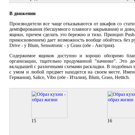
В движении
Производители все чаще отказываются от шкафов со ста
демпфирования (бесшумного плавного закрывания) и дово
ящики, причем сделать это бережно и тихо. Принцип Push
прикосновением) дает возможность вообще обойтись без руч
Drive - у Blum, Sensotronic - у Grass (обе - Австрия).
Содержимое ящиков доступно и хорошо обозримо благ
организации, тщательно продуманной "начинке". Это де
вкладышей с различными схемами раскладки. В подобных в
с умом и любой предмет находится на своем месте. Именн
Германия), Salice, Vibo (обе - Италия), Blum, Grass, Hettich.
15
16