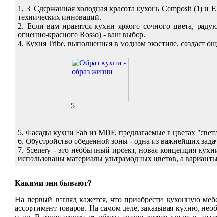
1, 3. Сдержанная холодная красота кухонь Composit (1) и
технических инноваций.
2. Если вам нравятся кухни яркого сочного цвета, раду
огненно-красного Rosso) - ваш выбор.
4. Кухня Tribe, выполненная в модном экостиле, создает о
5
5. Фасады кухни Fab из MDF, предлагаемые в цветах "свет
6. Обустройство обеденной зоны - одна из важнейших зад
7. Scenery - это необычный проект, новая концепция кухн
использованы материалы ультрамодных цветов, а вариант
Какими они бывают?
На первый взгляд кажется, что приобрести кухонную меб
ассортимент товаров. На самом деле, заказывая кухню, не
и др. В зависимости от образа жизни хозяев кухня в инт