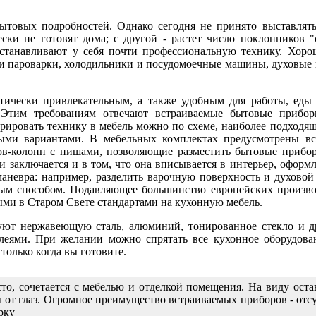
ытовых подробностей. Однако сегодня не принято выставлять
ески не готовят дома; с другой - растет число поклонников 
устанавливают у себя почти профессиональную технику. Хор
 и пароварки, холодильники и посудомоечные машины, духовые
тически привлекательным, а также удобным для работы, еды 
 Этим требованиям отвечают встраиваемые бытовые прибор
ировать технику в мебель можно по схеме, наиболее подходяще
ыми вариантами. В мебельных комплектах предусмотрены в
в-колонн с нишами, позволяющие разместить бытовые прибо
 заключается и в том, что она вписывается в интерьер, оформ
маневра: например, разделить варочную поверхность и духово
ым способом. Подавляющее большинство европейских произво
ыми в Старом Свете стандартами на кухонную мебель.
зуют нержавеющую сталь, алюминий, тонированное стекло и 
леями. При желании можно спрятать все кухонное оборудова
только когда вы готовите.
то, сочетается с мебелью и отделкой помещения. На виду оста
ы от глаз. Огромное преимущество встраиваемых приборов - отс
рку