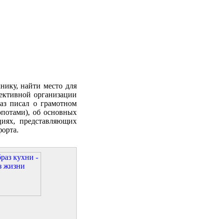
нику, найти место для
фективной организации
аз писал о грамотном
опотами), об основных
циях, представляющих
орта.