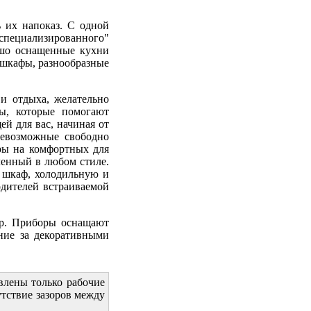
 их напоказ. С одной
"специализированного"
ошо оснащенные кухни
 шкафы, разнообразные
и отдыха, желательно
ы, которые помогают
й для вас, начиная от
севозможные свободно
ры на комфортных для
ленный в любом стиле.
й шкаф, холодильную и
дителей встраиваемой
др. Приборы оснащают
ние за декоративными
влены только рабочие
утствие зазоров между