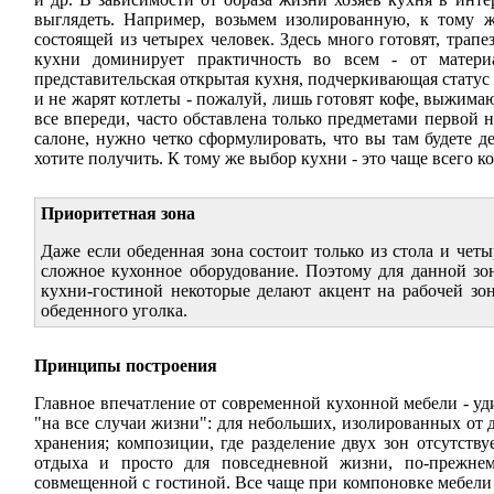
выглядеть. Например, возьмем изолированную, к тому ж
состоящей из четырех человек. Здесь много готовят, трап
кухни доминирует практичность во всем - от матер
представительская открытая кухня, подчеркивающая статус 
и не жарят котлеты - пожалуй, лишь готовят кофе, выжима
все впереди, часто обставлена только предметами первой 
салоне, нужно четко сформулировать, что вы там будете д
хотите получить. К тому же выбор кухни - это чаще всего 
Приоритетная зона
Даже если обеденная зона состоит только из стола и чет
сложное кухонное оборудование. Поэтому для данной зо
кухни-гостиной некоторые делают акцент на рабочей зон
обеденного уголка.
Принципы построения
Главное впечатление от современной кухонной мебели - у
"на все случаи жизни": для небольших, изолированных от 
хранения; композиции, где разделение двух зон отсутству
отдыха и просто для повседневной жизни, по-прежнем
совмещенной с гостиной. Все чаще при компоновке мебел