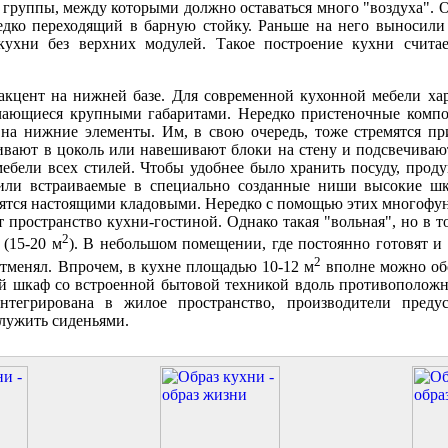
группы, между которыми должно оставаться много "воздуха". О
едко переходящий в барную стойку. Раньше на него выносили
 кухни без верхних модулей. Такое построение кухни счита
 акцент на нижней базе. Для современной кухонной мебели ха
ичающиеся крупными габаритами. Нередко пристеночные комп
я на нижние элементы. Им, в свою очередь, тоже стремятся п
ивают в цоколь или навешивают блоки на стену и подсвечивают
ебели всех стилей. Чтобы удобнее было хранить посуду, прод
 или встраиваемые в специально созданные ниши высокие ш
овятся настоящими кладовыми. Нередко с помощью этих многоф
ространство кухни-гостиной. Однако такая "вольная", но в т
2
 (15-20 м
). В небольшом помещении, где постоянно готовят и 
2
 отменял. Впрочем, в кухне площадью 10-12 м
вполне можно обо
й шкаф со встроенной бытовой техникой вдоль противоположн
нтегрирована в жилое пространство, производители преду
лужить сиденьями.