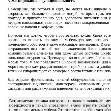
Замаскированная функциональность
Помещение, где готовят и едят, не может быть лишено б
стороны, все больше становится людей, которые практич
подхода к приготовлению еды, здорового питания: они 
нередко напоминают технопарк: здесь есть микроволновки
варочные панели и кофемашины.
Но если мы хотим, чтобы пространство кухни было эсте
органично вписать технику в мебельную композицию.
полноценно обустроить даже небольшое помещение. Интегр
встраивания под единый топ и заканчивая более сложн
комбинируемые элементы или даже целые системы шкафо
пользователя уровнях. Преимущество встраиваемой техники
Кроме того, у вас появляются широкие возможности для 
морозильную камеры, расположить приборы самым удобн
техники унифицируют ее размеры в соответствии с принят
Для отделки фронтальных панелей оборудования исполь
светодиодной подсветкой, мониторами, сенсорными дисп
фасадами или раздвижными панелями-купе и открывать их, 
Встраиваемая техника для кухни позволяет экономить мес
поверхности и панели управления, а сами агрегаты скрыт
ними и предметами мебели. Это эстетично и облегчает убо