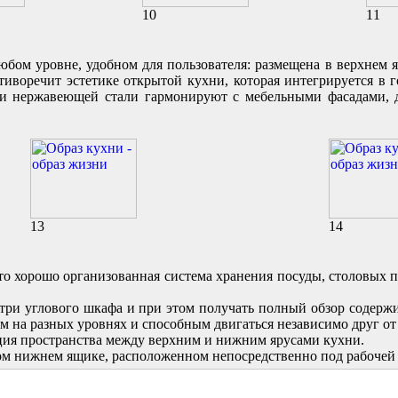
10
11
юбом уровне, удобном для пользователя: размещена в верхнем 
ротиворечит эстетике открытой кухни, которая интегрируется в
 и нержавеющей стали гармонируют с мебельными фасадами, 
13
14
о хорошо организованная система хранения посуды, столовых п
утри углового шкафа и при этом получать полный обзор содерж
на разных уровнях и способным двигаться независимо друг от 
ция пространства между верхним и нижним ярусами кухни.
ном нижнем ящике, расположенном непосредственно под рабоче