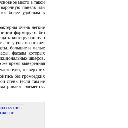
сновное место в такой
 варочную панель или
ется более удобным в
рактерны очень легкие
озиции формируют без
ридать конструктивную
 снизу (так возникает
укты, большие и малые
кафы, фасады которых
ункциональных шкафов,
о же время выверенная
часто едят, от верхних
йтись без громоздких
ой стены (если там не
сматривают элементы,