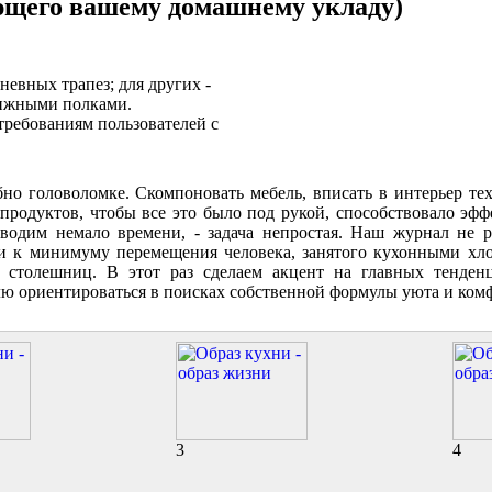
ющего вашему домашнему укладу)
невных трапез; для других -
нижными полками.
требованиям пользователей с
но головоломке. Скомпоновать мебель, вписать в интерьер тех
 продуктов, чтобы все это было под рукой, способствовало эф
водим немало времени, - задача непростая. Наш журнал не р
сти к минимуму перемещения человека, занятого кухонными хл
 столешниц. В этот раз сделаем акцент на главных тенден
 ориентироваться в поисках собственной формулы уюта и комф
3
4