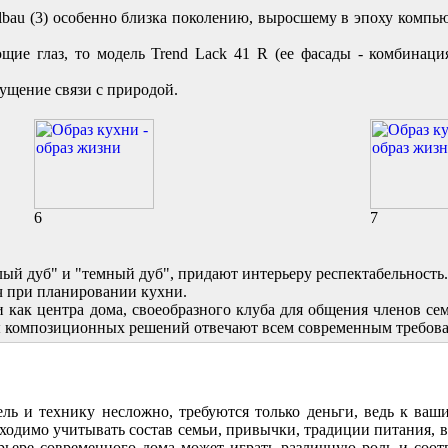
 Elbau (3) особенно близка поколению, выросшему в эпоху комп
ющие глаз, то модель Trend Lack 41 R (ее фасады - комбинаци
щущение связи с природой.
6
7
лый дуб" и "темный дуб", придают интерьеру респектабельность.
ач при планировании кухни.
и как центра дома, своеобразного клуба для общения членов сем
ы композиционных решений отвечают всем современным требов
ель и технику несложно, требуются только деньги, ведь к ва
обходимо учитывать состав семьи, привычки, традиции питания,
ерьере современного дома может играть различную роль и соот