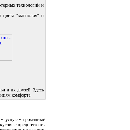
ьютерных технологий и
я цвета "магнолия" и
ьи и их друзей. Здесь
аниям комфорта.
шим услугам громадный
 вкусовые предпочтения
ветственно по-разному