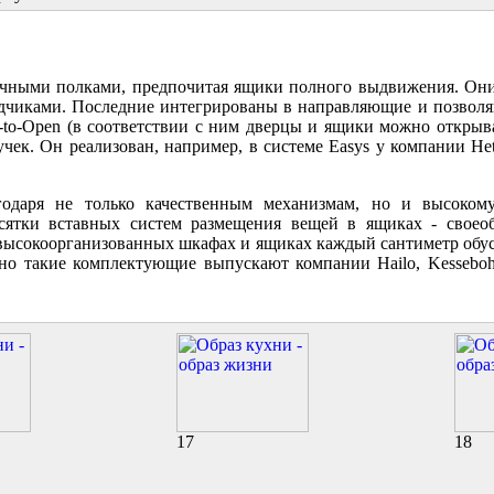
тичными полками, предпочитая ящики полного выдвижения. Он
дчиками. Последние интегрированы в направляющие и позволя
-to-Open (в соответствии с ним дверцы и ящики можно открыв
ек. Он реализован, например, в системе Easys у компании Hett
одаря не только качественным механизмам, но и высоком
сятки вставных систем размещения вещей в ящиках - своеоб
ысокоорганизованных шкафах и ящиках каждый сантиметр обуст
о такие комплектующие выпускают компании Hailo, Kessebohme
17
18