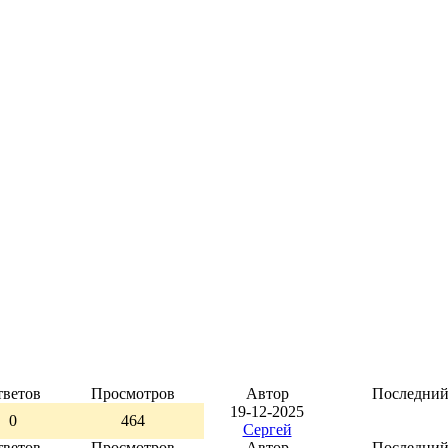
тветов
Просмотров
Автор
Последний
19-12-2025
0
464
Сергей
тветов
Просмотров
Автор
Последний