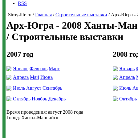
RSS
Stroy-life.ru /
Главная
/
Строительные выставки
/ Арх-Югра - 
Арх-Югра - 2008 Ханты-Ман
/ Строительные выставки
2007 год
2008 го
Январь
Февраль
Март
Январь
Апрель
Май
Июнь
Апрель
Июль
Август
Сентябрь
Июль
Ав
Октябрь
Ноябрь
Декабрь
Октябрь
Время проведения: август 2008 года
Город: Ханты-Мансийск