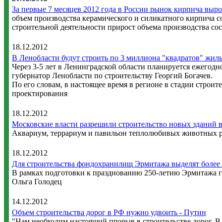
За первые 7 месяцев 2012 года в России рынок кирпича выро
объем производства керамического и силикатного кирпича со
строительной деятельности прирост объема производства сос
18.12.2012
В Ленобласти будут строить по 3 миллиона "квадратов" жиль
Через 3-5 лет в Ленинградской области планируется ежегод
губернатор Ленобласти по строительству Георгий Богачев.
По его словам, в настоящее время в регионе в стадии строит
проектирования
18.12.2012
Московские власти разрешили строительство новых зданий в
Аквариум, террариум и павильон теплолюбивых животных ра
18.12.2012
Для строительства фондохранилищ Эрмитажа выделят более 
В рамках подготовки к празднованию 250-летию Эрмитажа го
Ольга Голодец
14.12.2012
Объем строительства дорог в РФ нужно удвоить - Путин
"Нам необходим настоящий прорыв в строительстве дорог. В