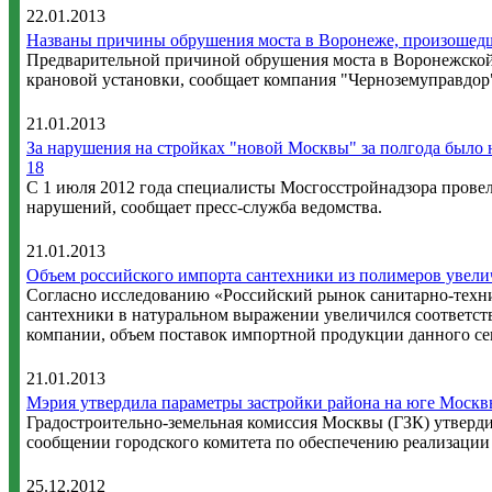
22.01.2013
Названы причины обрушения моста в Воронеже, произошедш
Предварительной причиной обрушения моста в Воронежской об
крановой установки, сообщает компания "Черноземуправдор
21.01.2013
За нарушения на стройках "новой Москвы" за полгода было 
18
С 1 июля 2012 года специалисты Мосгосстройнадзора прове
нарушений, сообщает пресс-служба ведомства.
21.01.2013
Объем российского импорта сантехники из полимеров увели
Согласно исследованию «Российский рынок санитарно-технич
сантехники в натуральном выражении увеличился соответств
компании, объем поставок импортной продукции данного сег
21.01.2013
Мэрия утвердила параметры застройки района на юге Моск
Градостроительно-земельная комиссия Москвы (ГЗК) утверд
сообщении городского комитета по обеспечению реализации 
25.12.2012