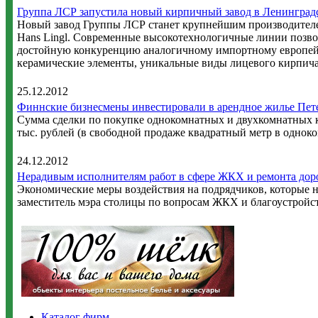
Группа ЛСР запустила новый кирпичный завод в Ленинград
Новый завод Группы ЛСР станет крупнейшим производителе
Hans Lingl. Современные высокотехнологичные линии позво
достойную конкуренцию аналогичному импортному европейс
керамические элементы, уникальные виды лицевого кирпич
25.12.2012
Финнские бизнесмены инвестировали в арендное жилье Пет
Сумма сделки по покупке однокомнатных и двухкомнатных кв
тыс. рублей (в свободной продаже квадратный метр в одноко
24.12.2012
Нерадивым исполнителям работ в сфере ЖКХ и ремонта доро
Экономические меры воздействия на подрядчиков, которые не
заместитель мэра столицы по вопросам ЖКХ и благоустройс
Каталог фирм