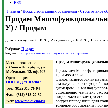
RSS
Главная
/
Доска строительных объявлений
/
Строительное об
Продам Многофункциональны
У) / Продам
Дата размещения:
03.8.26
, Актуально до:
10.8.26
, Просмотр
Рубрика:
Продам
Раздел:
Строительное оборудование, инструмент
Продам Многофункциональны
Местонахождение
г. Санкт-Петербург, ул.
Предлагаем Многофункциональ
Мебельная, 12, оф. 407
Цена 485 000 руб.
Организация
Станок является одним из сам
ООО ЗСД "Силена"
станке установлено устройств
диаметром 330 мм над суппорто
Тел.:
(812) 313-79-94
существенно увеличено расстоя
Факс:
(812) 313-79-89
подключается к электросети н
Web:
www.zsd-silena.ru
ресурса привод шпинделя станк
токарное оборудование произв