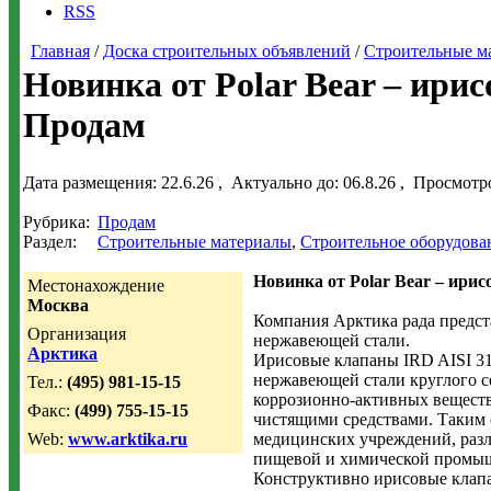
RSS
Главная
/
Доска строительных объявлений
/
Строительные м
Новинка от Polar Bear – ири
Продам
Дата размещения:
22.6.26
, Актуально до:
06.8.26
, Просмотр
Рубрика:
Продам
Раздел:
Строительные материалы
,
Строительное оборудова
Новинка от Polar Bear – ири
Местонахождение
Москва
Компания Арктика рада предста
Организация
нержавеющей стали.
Арктика
Ирисовые клапаны IRD AISI 316
нержавеющей стали круглого с
Тел.:
(495) 981-15-15
коррозионно-активных веществ
Факс:
(499) 755-15-15
чистящими средствами. Таким 
Web:
www.arktika.ru
медицинских учреждений, разл
пищевой и химической промы
Конструктивно ирисовые клапа