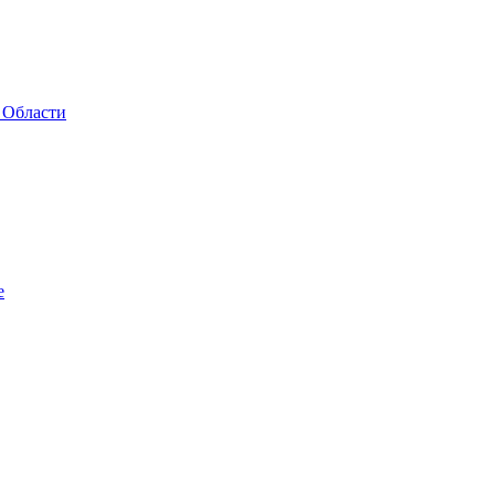
 Области
е