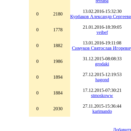
refraba
13.02.2016-15:32:30
0
2180
Курбаков Александр Сергеев
21.01.2016-18:39:05
0
1778
veibef
13.01.2016-19:11:08
0
1882
Симуков Святослав Игореви
31.12.2015-08:08:33
0
1986
grodaki
27.12.2015-12:19:53
0
1894
hagond
17.12.2015-07:30:21
0
1884
stmoskoww
27.11.2015-15:36:44
0
2030
karimando
Добавит