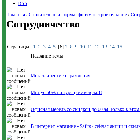
RSS
Главная
/
Строительный форум, форум о строительстве
/
Сот
Сотрудничество
Страницы
1
2
3
4
5
[6]
7
8
9
10
11
12
13
14
15
Название темы
Металлические ограждения
Минус 50% на турецкие ковры!!!
Офисная мебель со скидкой до 60%! Только в этом
В интернет-магазине «Safirs» сейчас акции и скидк