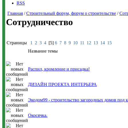
RSS
Главная
/
Строительный форум, форум о строительстве
/
Сот
Сотрудничество
Страницы
1
2
3
4
[5]
6
7
8
9
10
11
12
13
14
15
Название темы
Распил, кромление и присадка!
ДИЗАЙН ПРОЕКТА ИНТЕРЬЕРА
Экодом99 - строительство загородных домов под 
Окосячка.