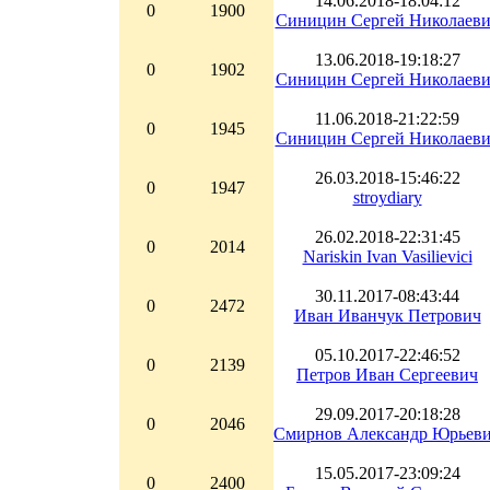
14.06.2018-18:04:12
0
1900
Синицин Сергей Николаев
13.06.2018-19:18:27
0
1902
Синицин Сергей Николаев
11.06.2018-21:22:59
0
1945
Синицин Сергей Николаев
26.03.2018-15:46:22
0
1947
stroydiary
26.02.2018-22:31:45
0
2014
Nariskin Ivan Vasilievici
30.11.2017-08:43:44
0
2472
Иван Иванчук Петрович
05.10.2017-22:46:52
0
2139
Петров Иван Сергеевич
29.09.2017-20:18:28
0
2046
Смирнов Александр Юрьев
15.05.2017-23:09:24
0
2400