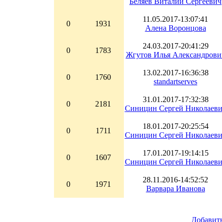
Беляев Виталий Сергеевич
11.05.2017-13:07:41
0
1931
Алена Воронцова
24.03.2017-20:41:29
0
1783
Жгутов Илья Александрови
13.02.2017-16:36:38
0
1760
standartserves
31.01.2017-17:32:38
0
2181
Синицин Сергей Николаев
18.01.2017-20:25:54
0
1711
Синицин Сергей Николаев
17.01.2017-19:14:15
0
1607
Синицин Сергей Николаев
28.11.2016-14:52:52
0
1971
Варвара Иванова
Добавит