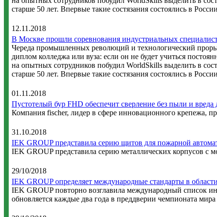
на опытных сотрудников побудил WorldSkills выделить в со
старше 50 лет. Впервые такие состязания состоялись в России
12.11.2018
В Москве прошли соревнования индустриальных специалист
Череда промышленных революций и технологический прорыв
диплом колледжа или вуза: если он не будет учиться постоя
на опытных сотрудников побудил WorldSkills выделить в со
старше 50 лет. Впервые такие состязания состоялись в России
01.11.2018
Пустотелый бур FHD обеспечит сверление без пыли и вреда 
Компания fischer, лидер в сфере инновационного крепежа, 
31.10.2018
IEK GROUP представила серию щитов для пожарной автома
IEK GROUP представила серию металлических корпусов с м
29/10/2018
IEK GROUP определяет международные стандарты в област
IEK GROUP повторно возглавила международный список инду
обновляется каждые два года в преддверии чемпионата мира 