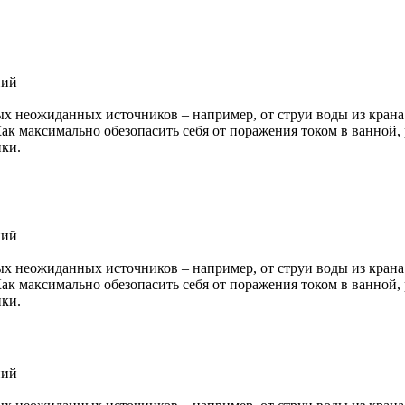
ний
ых неожиданных источников – например, от струи воды из кран
ак максимально обезопасить себя от поражения током в ванной
ики.
ний
ых неожиданных источников – например, от струи воды из кран
ак максимально обезопасить себя от поражения током в ванной
ики.
ний