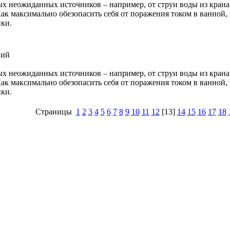
ых неожиданных источников – например, от струи воды из кран
ак максимально обезопасить себя от поражения током в ванной
ики.
ний
ых неожиданных источников – например, от струи воды из кран
ак максимально обезопасить себя от поражения током в ванной
ики.
Страницы
1
2
3
4
5
6
7
8
9
10
11
12
[13]
14
15
16
17
18