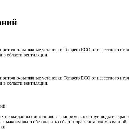
аний
приточно-вытяжные установки Tempero ECO от известного итал
 в области вентиляции.
приточно-вытяжные установки Tempero ECO от известного итал
 в области вентиляции.
ний
ых неожиданных источников – например, от струи воды из кран
ак максимально обезопасить себя от поражения током в ванной
ики.