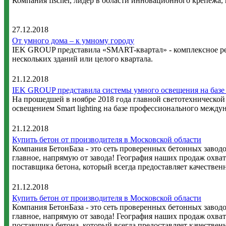
Компания fischer, лидер в области инновационного крепежа, 
27.12.2018
От умного дома – к умному городу
IEK GROUP представила «SMART-квартал» - комплексное ре
нескольких зданий или целого квартала.
21.12.2018
IEK GROUP представила системы умного освещения на базе
На прошедшей в ноябре 2018 года главной светотехнической
освещением Smart lighting на базе профессионального между
21.12.2018
Купить бетон от производителя в Московской области
Компания БетонБаза - это сеть проверенных бетонных заводо
главное, напрямую от завода! География наших продаж охват
поставщика бетона, который всегда предоставляет качественн
21.12.2018
Купить бетон от производителя в Московской области
Компания БетонБаза - это сеть проверенных бетонных заводо
главное, напрямую от завода! География наших продаж охват
поставщика бетона, который всегда предоставляет качественн