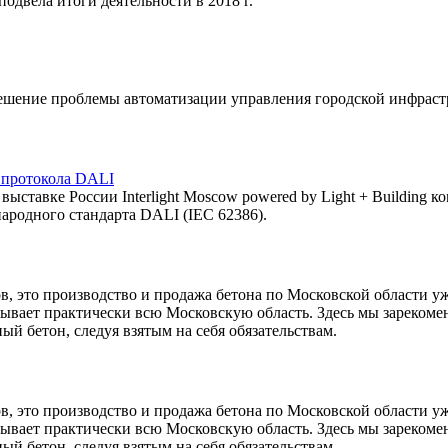
подвела итоги деятельности в 2018 г.
шение проблемы автоматизации управления городской инфрастр
 протокола DALI
 выставке России Interlight Moscow powered by Light + Buildin
народного стандарта DALI (IEC 62386).
в, это производство и продажа бетона по Московской области уж
ывает практически всю Московскую область. Здесь мы зарекомен
ый бетон, следуя взятым на себя обязательствам.
в, это производство и продажа бетона по Московской области уж
ывает практически всю Московскую область. Здесь мы зарекомен
ый бетон, следуя взятым на себя обязательствам.