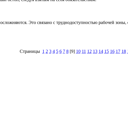
 осложняются. Это связано с труднодоступностью рабочей зоны,
Страницы
1
2
3
4
5
6
7
8
[9]
10
11
12
13
14
15
16
17
18