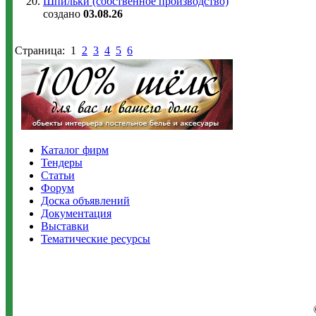
Шпильки (собственное производство)
создано
03.08.26
Страница:
1
2
3
4
5
6
Каталог фирм
Тендеры
Статьи
Форум
Доска объявлений
Документация
Выставки
Тематические ресурсы