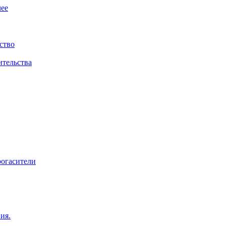
ее
ство
ительства
рогасители
ия.