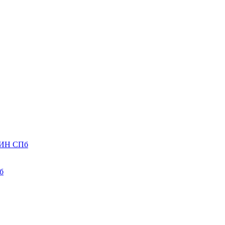
ВИН СПб
б