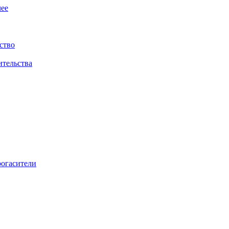
ее
ство
ительства
рогасители