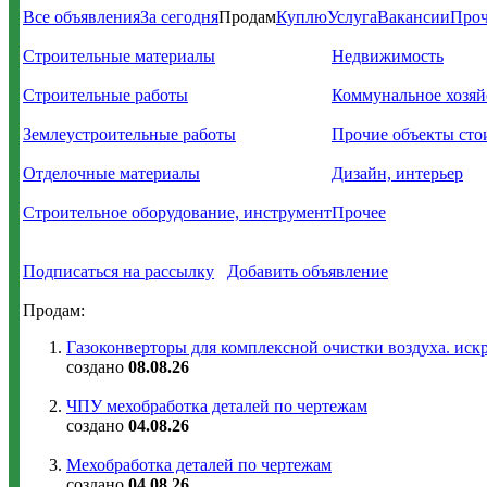
Все объявления
За сегодня
Продам
Куплю
Услуга
Вакансии
Проч
Строительные материалы
Недвижимость
Строительные работы
Коммунальное хозяй
Землеустроительные работы
Прочие объекты сто
Отделочные материалы
Дизайн, интерьер
Строительное оборудование, инструмент
Прочее
Подписаться на рассылку
Добавить объявление
Продам:
Газоконверторы для комплексной очистки воздуха. иск
создано
08.08.26
ЧПУ мехобработка деталей по чертежам
создано
04.08.26
Мехобработка деталей по чертежам
создано
04.08.26