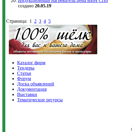
Индукционный нагреватель цена ВИН СПб
создано
20.05.19
Страница:
1
2
3
4
5
Каталог фирм
Тендеры
Статьи
Форум
Доска объявлений
Документация
Выставки
Тематические ресурсы