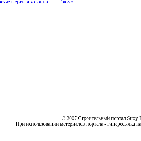
рехчетвертная колонна
Трюмо
© 2007 Строительный портал Stroy-L
При использовании материалов портала - гиперссылка н