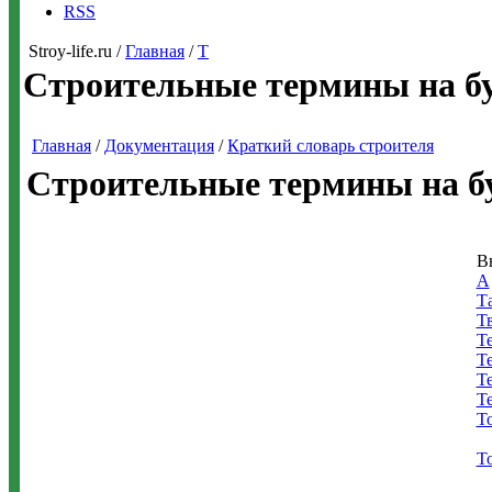
RSS
Stroy-life.ru /
Главная
/
Т
Строительные термины на б
Главная
/
Документация
/
Краткий словарь строителя
Строительные термины на б
В
А
Т
Т
Т
Т
Т
Т
Т
Т