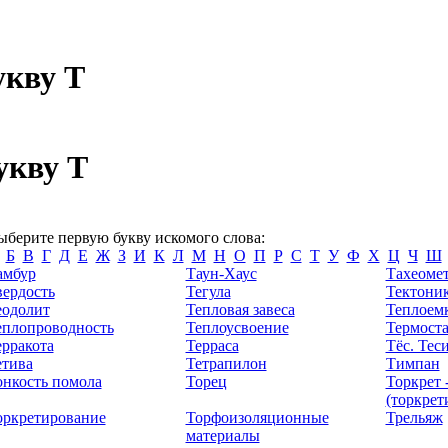
укву Т
укву Т
ыберите первую букву искомого слова:
Б
В
Г
Д
Е
Ж
З
И
К
Л
М
Н
О
П
Р
С
Т
У
Ф
Х
Ц
Ч
Ш
амбур
Таун-Хаус
Тахеоме
вердость
Тегула
Тектони
еодолит
Тепловая завеса
Теплоем
еплопроводность
Теплоусвоение
Термоста
ерракота
Терраса
Тёс. Тес
етива
Тетрапилон
Тимпан
онкость помола
Торец
Торкрет 
(торкрет
оркретирование
Торфоизоляционные
Трельяж
материалы