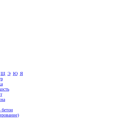
Щ
Э
Ю
Я
тр
ка
кость
т
ина
- бетон
ирование)