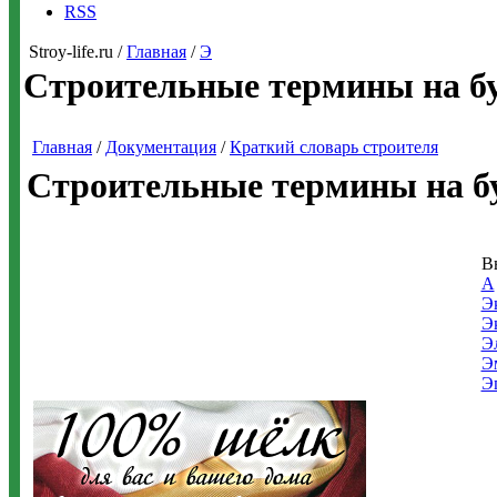
RSS
Stroy-life.ru /
Главная
/
Э
Строительные термины на б
Главная
/
Документация
/
Краткий словарь строителя
Строительные термины на б
В
А
Э
Э
Э
Э
Э