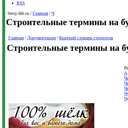
RSS
Stroy-life.ru /
Главная
/
Ч
Строительные термины на б
Главная
/
Документация
/
Краткий словарь строителя
Строительные термины на б
В
А
Ч
Ч
Ч
Ч
Ч