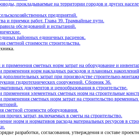
роводы, прокладываемые на территории городов и других насел
 сельскохозяйственных предприятий.
ва и приемки работ. Глава 39. Трамвайные пути.
Правила обследований и испытаний.
нические.
и единых районных единичных расценок.
ия сметной стоимости строительства.
ехника.
и и применения сметных норм затрат на оборудование и инвент
 и применения норм накладных расходов и плановых накоплений
я дополнительных затрат при производстве строительно-монтаж
трукции гидротехнических сооружений. Сборник 36.
рмативных документов и ценообразования в строительстве.
 и применения элементных сметных норм на строительные конст
 и применения сметных норм затрат на строительство временны
риторий.
ия сметной стоимости оборудования.
ия прочих затрат, включаемых в сметы на строительство.
нение норм и нормативов расхода материальных ресурсов в стро
ки.
ядке разработки, согласования, утверждения и составе проект