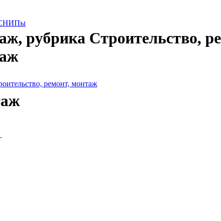
е СНИПы
аж, рубрика Строительство, р
таж
роительство, ремонт, монтаж
таж
.