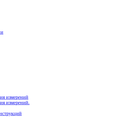
ии
ния измерений
ия измерений.
онструкций