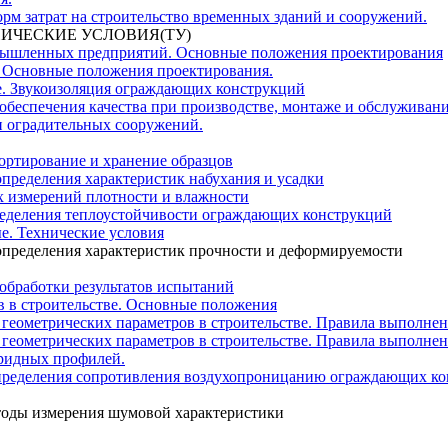
орм затрат на строительство временных зданий и сооружений.
НИЧЕСКИЕ УСЛОВИЯ(ТУ)
мышленных предприятий. Основные положения проектирования
 Основные положения проектирования.
е. Звукоизоляция ограждающих конструкций
обеспечения качества при производстве, монтаже и обслуживан
и оградительных сооружений.
портирование и хранение образцов
пределения характеристик набухания и усадки
 измерений плотности и влажности
ределения теплоустойчивости ограждающих конструкций
е. Технические условия
определения характеристик прочности и деформируемости
обработки результатов испытаний
в в строительстве. Основные положения
 геометрических параметров в строительстве. Правила выполне
 геометрических параметров в строительстве. Правила выполнен
ридных профилей.
определения сопротивления воздухопроницанию ограждающих к
тоды измерения шумовой характеристики