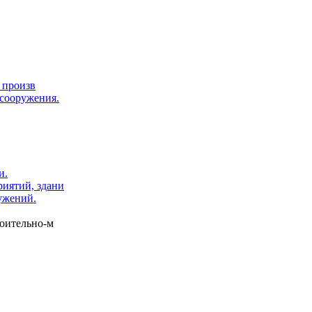
 произв
 сооружения.
и.
риятий, здани
ружений.
роительно-м