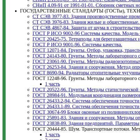
СНиП 4.09-91 от 1991-01-01. Сборник сметных н
ГОСУДАРСТВЕННЫЕ СТАНДАРТЫ (ГОСТы), ТЕХ
СТ СЭВ 3977-83. Здания производственные про
СТ СЭВ 3976-83. Здания жилые и общественные.
СТ СЭВ 4867-84. Защита от шума в строительств
ГОСТ Р ИСО 9002-96 Системы качества. Модель 
ГОСТ 20425-75. Тетраподы для берегозащитных 
ГОСТ Р ИСО 9001-96. Системы качества.
ГОСТ 12071-84. Грунты. Отбор, упаковка, транс
ГОСТ 24143-80. Грунты. Методы лабораторного о
ГОСТ 23061-90. Грунты. Методы радиоизотопных
ГОСТ 26253-84. Здания и сооружения. Метод оп
ГОСТ 8690-94. Радиаторы отопительные чугунны
ГОСТ 12248-96. Грунты. Методы лабораторного 
1 часть
ГОСТ 20522-96. Грунты. Методы статистической 
ГОСТ 28984-91. Модульная координация размеро
ГОСТ 26433.2-94. Система обеспечения точности
ГОСТ 26433.1-89. Система обеспечения точности
ГОСТ 30674-99 Блоки оконные из поливинилхло
ГОСТ 25891-83. Здания и сооружения. Методы 
ГОСТ 23838-89. Здания предприятий. Параметры
ГОСТ 20444-85. Шум. Транспортные потоки. Ме
1 часть