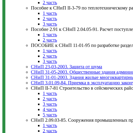
2 часть
Пособие к СНиП II-3-79 по теплотехническому р
1 часть
2 часть
3 часть
Пособие 2.91 к СНиП 2.04.05-91. Расчет поступ
1 часть
2 часть
ПОСОБИЕ к СНиП 11-01-95 по разработке раздела
1 часть
2 часть
3 часть
СНиП 23-03-2003. Защита от шума
СНиП 31-05-2003. Общественные здания админис
СНиП 31-01-2003. Здания жилые многоквартирн
СНиП 3.01.09-84. Приемка в эксплуатацию зако
СНиП II-7-81 Строительство в сейсмических рай
1 часть
2 часть
3 часть
4 часть
5 часть
СНиП 2.09.03-85. Сооружения промышленных п
1 часть
2 часть