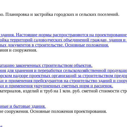
во. Планировка и застройка городских и сельских поселений.
 здания. Настоящие нормы распространяются на проектирование
ройка территорий садоводческих объединений граждан, здания и
ных документов в строительстве. Основные положения.
ания и сооружения.
уатацию законченных строительством объектов.
ния для хранения и переработки сельскохозяйственной продукци
торском надзоре проектных организаций за строительством предп
тки и применения прейскурантов на строительство зданий и соо
отки и применения укрупненных сметных норм и расценок.
материалов, изделий и труб на 1 млн. руб. сметной стоимости ст
вные и бытовые здания.
ские сооружения. Основные положения проектирования.
я.