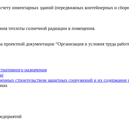
асчету инвентарных зданий (передвижных контейнерных и сбор
ления теплоты солнечной радиации в помещения.
 проектной документации “Организация и условия труда работ
тративного назначения
ые
нченных строительством защитных сооружений и их содержание 
онах
редприятий